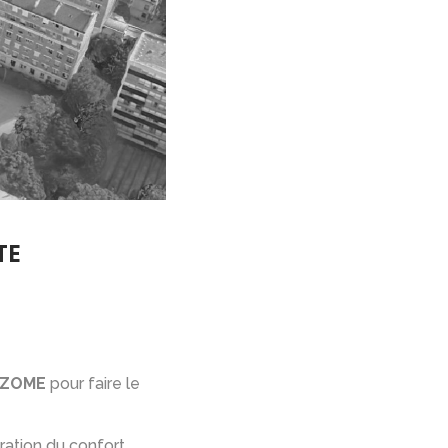
TE
eZOME
pour faire le
ration du confort