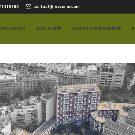
41 31 51 50
contact@reezome.com
MES-NOUS ?
ACTUALITÉS
AMO EN COPROPRIÉTÉS
R