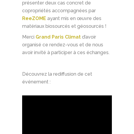
présenter deux cas concret de
copropriétés accompagnées par
ReeZOME
ayant mis en œuvre des
matériaux biosourcés et géosourcés !
Merci
Grand Paris Climat
d’avoir
organisé ce rendez-vous et de nous
avoir invité à participer à ces échanges.
Découvrez la rediffusion de cet
événement :