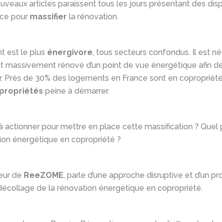
uveaux articles paraissent tous les jours présentant des disp
nce pour
massifier
la rénovation.
t est le plus
énergivore
, tous secteurs confondus. Il est n
it massivement rénové d’un point de vue énergétique afin de
. Près de 30% des logements en France sont en copropriété
propriétés
peine à démarrer.
 à actionner pour mettre en place cette massification ? Que
tion énergétique en copropriété ?
teur de
ReeZOME
, parle d’une approche disruptive et d’un pr
décollage de la rénovation énergétique en copropriété.