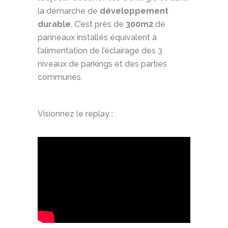
la démarche de
développement
durable
. C’est près de
300m2
de
panneaux installés équivalent à
l’alimentation de l’éclairage des 3
niveaux de parkings et des parties
communes.
Visionnez le replay :