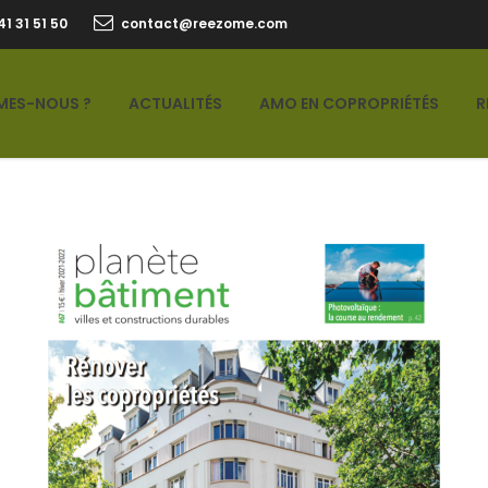
41 31 51 50
contact@reezome.com
MES-NOUS ?
ACTUALITÉS
AMO EN COPROPRIÉTÉS
R