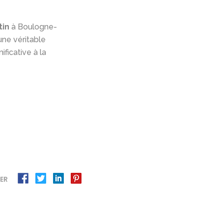
tin
à Boulogne-
une véritable
ficative à la
ER