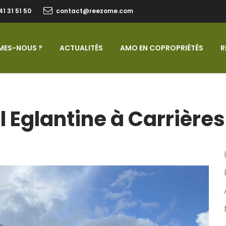
41 31 51 50
contact@reezome.com
MES-NOUS ?
ACTUALITÉS
AMO EN COPROPRIÉTÉS
R
l Eglantine à Carrière