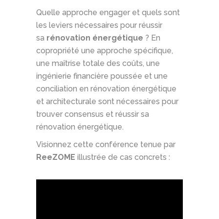
Quelle approche engager et quels sont
les leviers nécessaires pour réussir
sa
rénovation énergétique
? En
copropriété une approche spécifique,
une maîtrise totale des coûts, une
ingénierie financière poussée et une
conciliation en rénovation énergétique
et architecturale sont nécessaires pour
trouver consensus et réussir sa
rénovation énergétique.
Visionnez cette conférence tenue par
ReeZOME
illustrée de cas concrets :